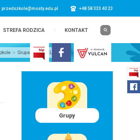
przedszkole@mosty.edu.pl
+48 58 333 40 23
STREFA RODZICA
KONTAKT
zkole
>
Grupa VI MUSZELKI ...
Grupy