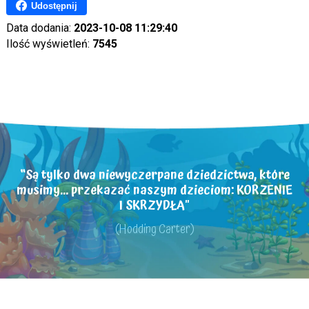
Udostępnij
Data dodania:
2023-10-08 11:29:40
Ilość wyświetleń:
7545
“Są tylko dwa niewyczerpane dziedzictwa, które
musimy... przekazać naszym dzieciom: KORZENIE
I SKRZYDŁA"
(Hodding Carter)