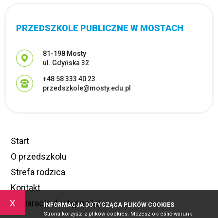
PRZEDSZKOLE PUBLICZNE W MOSTACH
Adres pocztowy:
81-198 Mosty
ul. Gdyńska 32
+48 58 333 40 23
przedszkole@mosty.edu.pl
Start
O przedszkolu
Strefa rodzica
Kontakt
x
Deklaracja dostępności
INFORMACJA DOTYCZĄCA PLIKÓW COOKIES
Strona korzysta z plików cookies. Możesz określić warunki