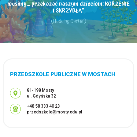
musimy... przekazać naszym dzieciom: KORZENIE
I SKRZYDŁA"
(Hodding Carter)
PRZEDSZKOLE PUBLICZNE W MOSTACH
Adres pocztowy:
81-198 Mosty
ul. Gdyńska 32
+48 58 333 40 23
przedszkole@mosty.edu.pl