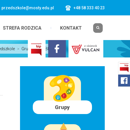
przedszkole@mosty.edu.pl
+48 58 333 40 23
STREFA RODZICA
KONTAKT
edszkole
>
Grupa V KRABIKI ...
Grupy