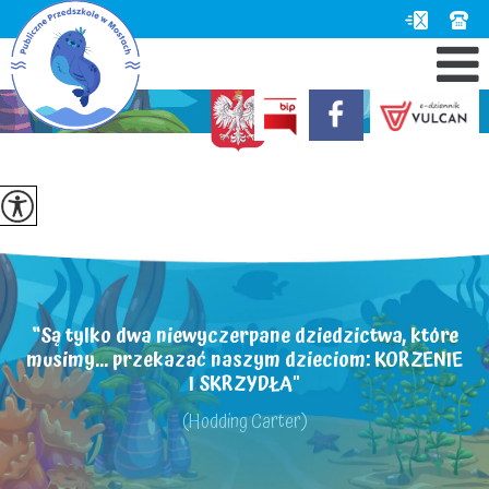
“Są tylko dwa niewyczerpane dziedzictwa, które
musimy... przekazać naszym dzieciom: KORZENIE
I SKRZYDŁA"
(Hodding Carter)