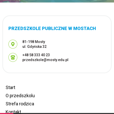
PRZEDSZKOLE PUBLICZNE W MOSTACH
Adres pocztowy:
81-198 Mosty
ul. Gdyńska 32
+48 58 333 40 23
przedszkole@mosty.edu.pl
Start
O przedszkolu
Strefa rodzica
Kontakt